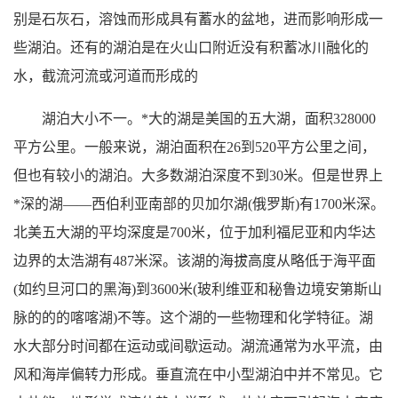
别是石灰石，溶蚀而形成具有蓄水的盆地，进而影响形成一
些湖泊。还有的湖泊是在火山口附近没有积蓄冰川融化的
水，截流河流或河道而形成的
湖泊大小不一。*大的湖是美国的五大湖，面积328000
平方公里。一般来说，湖泊面积在26到520平方公里之间，
但也有较小的湖泊。大多数湖泊深度不到30米。但是世界上
*深的湖——西伯利亚南部的贝加尔湖(俄罗斯)有1700米深。
北美五大湖的平均深度是700米，位于加利福尼亚和内华达
边界的太浩湖有487米深。该湖的海拔高度从略低于海平面
(如约旦河口的黑海)到3600米(玻利维亚和秘鲁边境安第斯山
脉的的的喀喀湖)不等。这个湖的一些物理和化学特征。湖
水大部分时间都在运动或间歇运动。湖流通常为水平流，由
风和海岸偏转力形成。垂直流在中小型湖泊中并不常见。它