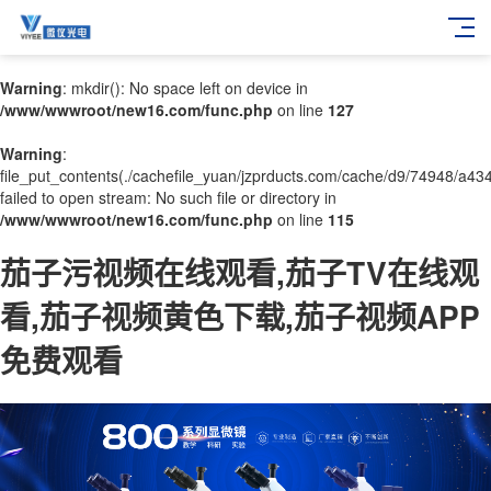
Warning
: mkdir(): No space left on device in
/www/wwwroot/new16.com/func.php
on line
127
Warning
:
file_put_contents(./cachefile_yuan/jzprducts.com/cache/d9/74948/a434
failed to open stream: No such file or directory in
/www/wwwroot/new16.com/func.php
on line
115
茄子污视频在线观看,茄子TV在线观
看,茄子视频黄色下载,茄子视频APP
免费观看