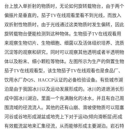
台上放入单折射的物质时，无论如何旋转载物台，由于两个
偏振片是垂直的，茄子TV在线观看里看不到光线，而放入
双折射性物质时，由于光线通过这类物质时发生偏转，因此
旋转载物台便能检测到这种物体。生物茄子TV在线观看用
来观察生物切片、生物细胞、细菌以及活体组织培养、流质
沉淀等的观察和研究，同时可以观察其他透明或者半透明物
体以及粉末、细小颗粒等物体。左图所示为生产的
倒置生物
茄子TV在线观看
型，该生物茄子TV在线观看也是食品厂、
饮用水厂办QS、HACCP认证的必备检验设备。有些城市湖
泊是由于我国冰川以及运动发展形成的。冰川的进退消长形
成中国冰川湖泊，里面一个充满融化的冰水，并且有自己周
围流域的径流流人。其他的还有山崩、滑坡使物质可以阻塞
河谷或谷地形成湖盆或地壳上下对于运动(倾向滑断层)形成
有效截流盆地来汇集径流，从而能够形成主要湖泊。岩石特