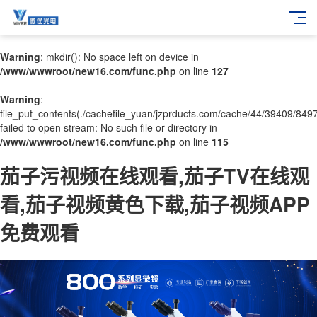
Warning
: mkdir(): No space left on device in
/www/wwwroot/new16.com/func.php
on line
127
Warning
:
file_put_contents(./cachefile_yuan/jzprducts.com/cache/44/39409/8497
failed to open stream: No such file or directory in
/www/wwwroot/new16.com/func.php
on line
115
茄子污视频在线观看,茄子TV在线观
看,茄子视频黄色下载,茄子视频APP
免费观看