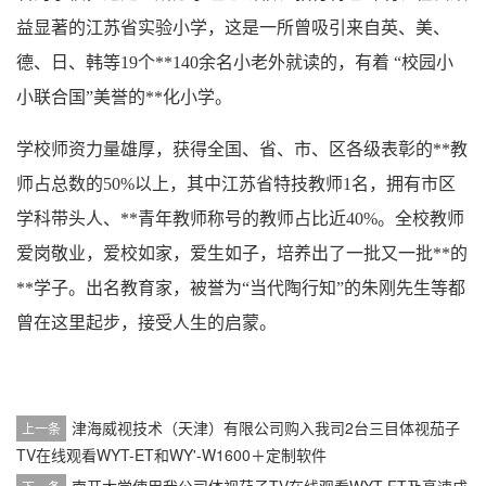
益显著的江苏省实验小学，这是一所曾吸引来自英、美、
德、日、韩等19个**140余名小老外就读的，有着 “校园小
小联合国”美誉的**化小学。
学校师资力量雄厚，获得全国、省、市、区各级表彰的**教
师占总数的50%以上，其中江苏省特技教师1名，拥有市区
学科带头人、**青年教师称号的教师占比近40%。全校教师
爱岗敬业，爱校如家，爱生如子，培养出了一批又一批**的
**学子。出名教育家，被誉为“当代陶行知”的朱刚先生等都
曾在这里起步，接受人生的启蒙。
津海威视技术（天津）有限公司购入我司2台三目体视茄子
上一条
TV在线观看WYT-ET和WY'-W1600＋定制软件
南开大学使用我公司体视茄子TV在线观看WYT-ET及高速成