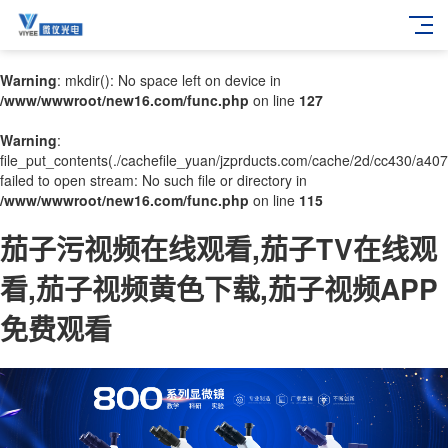
Warning
: mkdir(): No space left on device in
/www/wwwroot/new16.com/func.php
on line
127
Warning
:
file_put_contents(./cachefile_yuan/jzprducts.com/cache/2d/cc430/a407
failed to open stream: No such file or directory in
/www/wwwroot/new16.com/func.php
on line
115
茄子污视频在线观看,茄子TV在线观
看,茄子视频黄色下载,茄子视频APP
免费观看